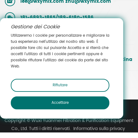
lee@wxymlx.com
zhu@wxymlx.com
181-6893-1865/189-6180-1586
Gestione dei Cookie
0086-510-85581586
Utilizzeremo i cookie per personalizzare e migliorare la
tua esperienza nell'utilizzo del nostro sito web. È
possibile fare clic sul pulsante Accetta e si riterrà che
N. 9, Mengcun Road, parco industriale di
accetti l'utilizzo di tutti i cookie pertinenti oppure è
Hudai, distretto di Binhu, Wuxi, Jiangsu, Cina
possibile rifiutare l'utilizzo dei cookie da parte del sito
Web.
Contatta le vendite
Rifiutare
Accettare
Copyright © Wuxi Yuanmei Filtration & Purification Equipment
Co., Ltd. Tutti i diritti riservati.
Informativa sulla privacy
Mappa del sito
Cookie