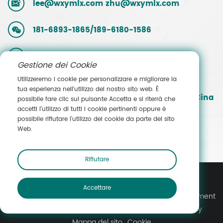
lee@wxymlx.com
zhu@wxymlx.com
181-6893-1865/189-6180-1586
0086-510-85581586
Gestione dei Cookie
Utilizzeremo i cookie per personalizzare e migliorare la
N. 9, Mengcun Road, parco industriale di
tua esperienza nell'utilizzo del nostro sito web. È
Hudai, distretto di Binhu, Wuxi, Jiangsu, Cina
possibile fare clic sul pulsante Accetta e si riterrà che
accetti l'utilizzo di tutti i cookie pertinenti oppure è
possibile rifiutare l'utilizzo dei cookie da parte del sito
Contatta le vendite
Web.
Rifiutare
Accettare
Copyright © Wuxi Yuanmei Filtration & Purification Equipment
Co., Ltd. Tutti i diritti riservati.
Informativa sulla privacy
Mappa del sito
Cookie